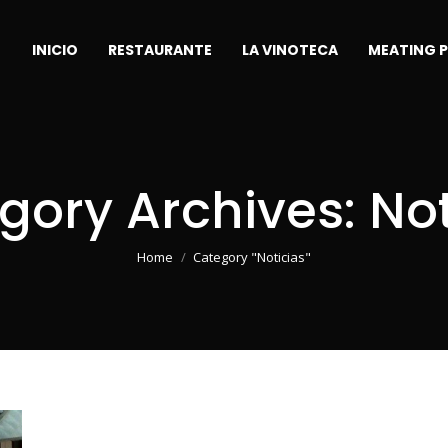
INICIO
RESTAURANTE
LA VINOTECA
MEATING 
gory Archives:
Not
You are here:
Home
Category "Noticias"