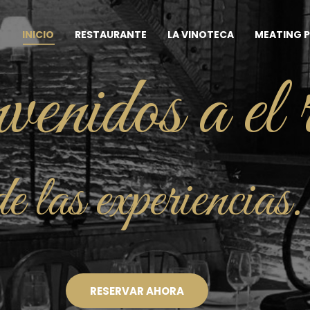
INICIO
RESTAURANTE
LA VINOTECA
MEATING 
enidos a el 
de las experiencias.
RESERVAR AHORA