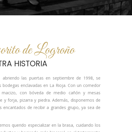
orito de Logroño
RA HISTORIA
, abriendo las puertas en septiembre de 1998, se
as bodegas enclavadas en La Rioja. Con un comedor
illo macizo, con bóveda de medio cañón y mesas
 y forja, pizarra y piedra. Además, disponemos de
s encantados de recibir a grandes grupo, ya sea de
emos querido especializar en la brasa, cuidando los