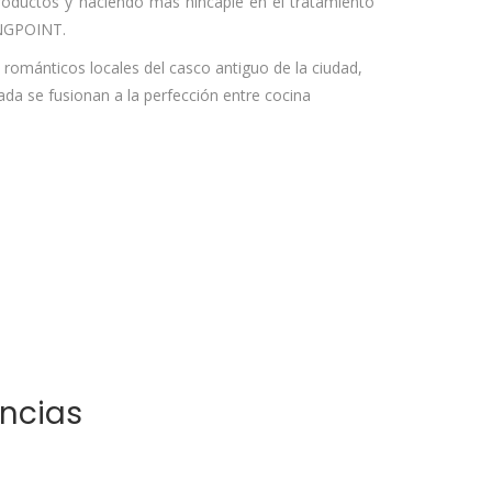
oductos y haciendo más hincapié en el tratamiento
INGPOINT.
ománticos locales del casco antiguo de la ciudad,
a se fusionan a la perfección entre cocina
encias